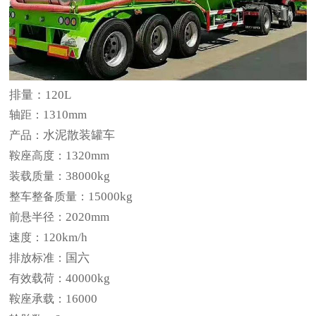
排量：
120L
1310mm
轴距：
水泥散装罐车
产品：
1320mm
鞍座高度：
38000kg
装载质量：
15000kg
整车整备质量：
2020mm
前悬半径：
120km/h
速度：
国六
排放标准：
40000kg
有效载荷：
16000
鞍座承载：